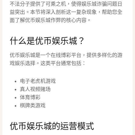
不法分子提供了可乘之机，使得娱乐城诈骗问题日
益突出。本节将深入剖析这一复杂现象，帮助您全
面了解优币娱乐城作弊的核心内容。
什么是优币娱乐城？
优币娱乐城是一个在线博彩平台，提供多样化的游
戏娱乐选择。这类平台通常包括：
电子老虎机游戏
真人视频赌场
体育博彩
棋牌类游戏
优币娱乐城的运营模式