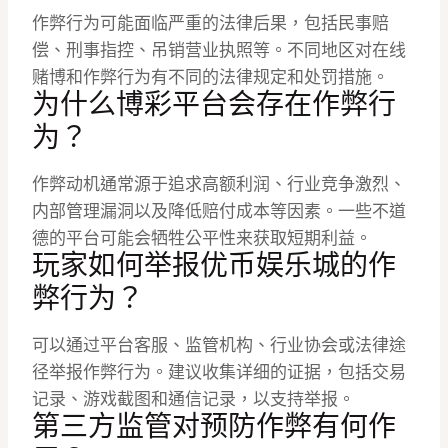
作弊行为可能面临严重的法律后果，包括民事赔
偿、刑事指控、吊销营业执照等。不同地区对在线
赌博和作弊行为有不同的法律规定和处罚措施。
为什么博彩平台会存在作弊行
为？
作弊动机通常源于追求高额利润、行业竞争激烈、
内部管理漏洞以及降低赔付成本等因素。一些不道
德的平台可能会牺牲公平性来获取短期利益。
玩家如何举报优币娱乐城的作
弊行为？
可以通过平台客服、监管机构、行业协会或法律途
径举报作弊行为。建议收集详细的证据，包括交易
记录、游戏截图和通信记录，以支持举报。
第三方监管对预防作弊有何作