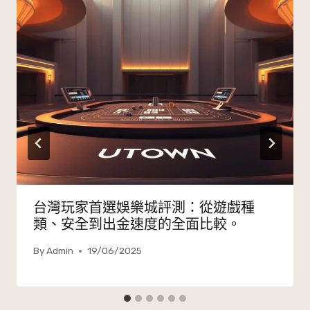
台灣玩家首選娛樂城評測：從遊戲種
類、安全到出金速度的全面比較。
By
Admin
19/06/2025