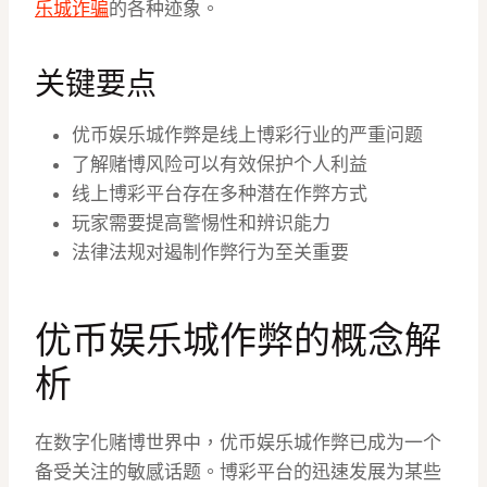
乐城诈骗
的各种迹象。
关键要点
优币娱乐城作弊是线上博彩行业的严重问题
了解赌博风险可以有效保护个人利益
线上博彩平台存在多种潜在作弊方式
玩家需要提高警惕性和辨识能力
法律法规对遏制作弊行为至关重要
优币娱乐城作弊的概念解
析
在数字化赌博世界中，优币娱乐城作弊已成为一个
备受关注的敏感话题。博彩平台的迅速发展为某些