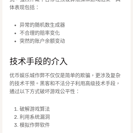
体表现包括：
异常的随机数生成器
不合理的赔率变化
突然的账户余额变动
技术手段的介入
优币娱乐城作弊不仅仅是简单的欺骗，更涉及复杂
的技术干预。黑客和不法分子利用高级技术手段，
通过以下方式破坏游戏公平性：
破解游戏算法
利用系统漏洞
模拟作弊软件