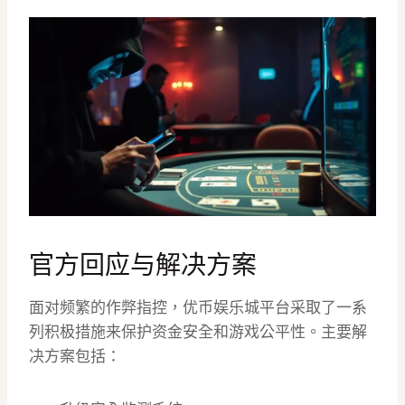
官方回应与解决方案
面对频繁的作弊指控，优币娱乐城平台采取了一系
列积极措施来保护资金安全和游戏公平性。主要解
决方案包括：