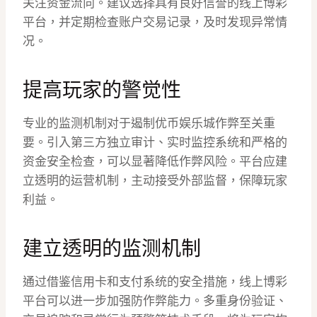
关注资金流向。建议选择具有良好信誉的线上博彩
平台，并定期检查账户交易记录，及时发现异常情
况。
提高玩家的警觉性
专业的监测机制对于遏制优币娱乐城作弊至关重
要。引入第三方独立审计、实时监控系统和严格的
资金安全检查，可以显著降低作弊风险。平台应建
立透明的运营机制，主动接受外部监督，保障玩家
利益。
建立透明的监测机制
通过借鉴信用卡和支付系统的安全措施，线上博彩
平台可以进一步加强防作弊能力。多重身份验证、