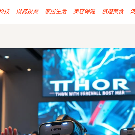
科技
財務投資
家居生活
美容保健
旅遊美食