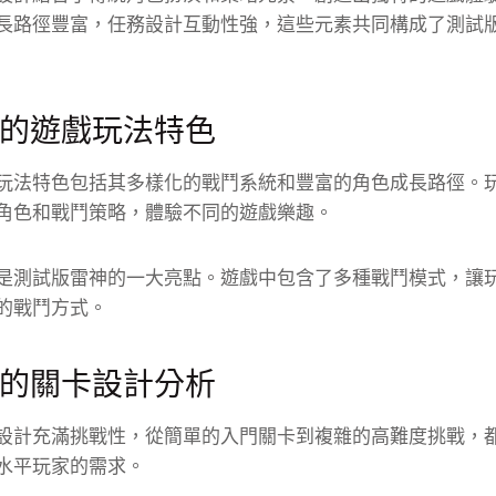
長路徑豐富，任務設計互動性強，這些元素共同構成了測試
的遊戲玩法特色
玩法特色包括其多樣化的戰鬥系統和豐富的角色成長路徑。
角色和戰鬥策略，體驗不同的遊戲樂趣。
是測試版雷神的一大亮點。遊戲中包含了多種戰鬥模式，讓
的戰鬥方式。
的關卡設計分析
設計充滿挑戰性，從簡單的入門關卡到複雜的高難度挑戰，
水平玩家的需求。