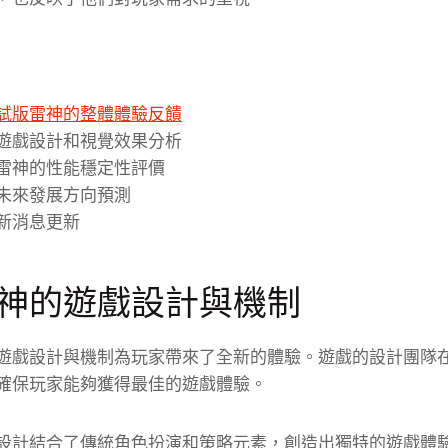
試版雷神的整體體驗反饋
遊戲設計和視覺效果分析
雷神的性能穩定性評價
未來發展方向預測
新消息更新
神的遊戲設計與機制
遊戲設計與機制為玩家帶來了全新的體驗。遊戲的設計團隊
確保玩家能夠獲得最佳的遊戲體驗。
設計結合了傳統角色扮演和策略元素，創造出獨特的遊戲體