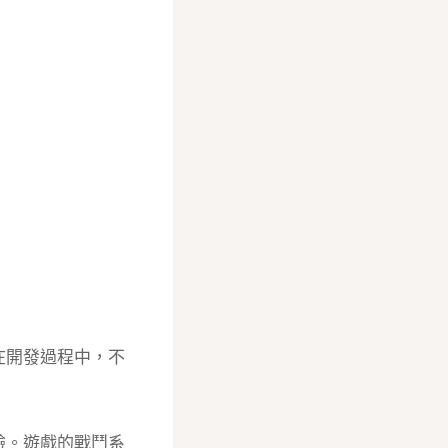
在開發過程中，不
驗。遊戲的戰鬥系