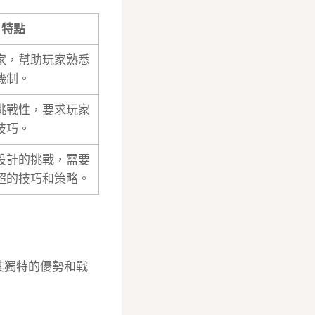
特點
家，幫助玩家熟悉
機制。
挑戰性，要求玩家
技巧。
設計的挑戰，需要
超的技巧和策略。
其獨特的優勢和戰