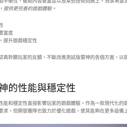
戲平衡性、後期內容豐富度以及某些技術問題上。
玩家希望
，提供更完善的遊戲體驗。
性
豐富度
，提升遊戲穩定性
認真聆聽玩家的反饋，不斷改進測試版雷神的各個方面，以
神的性能與穩定性
性能和穩定性直接影響玩家的遊戲體驗。作為一款現代化的
要求，但開發團隊也致力於優化遊戲，使其能夠在更多設備