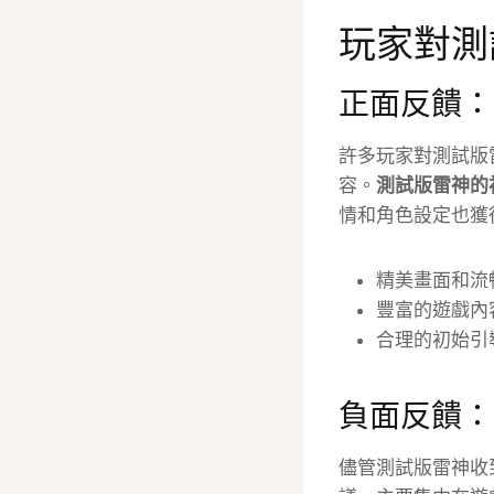
玩家對測
正面反饋：
許多玩家對測試版
容。
測試版雷神的
情和角色設定也獲
精美畫面和流
豐富的遊戲內
合理的初始引
負面反饋：
儘管測試版雷神收