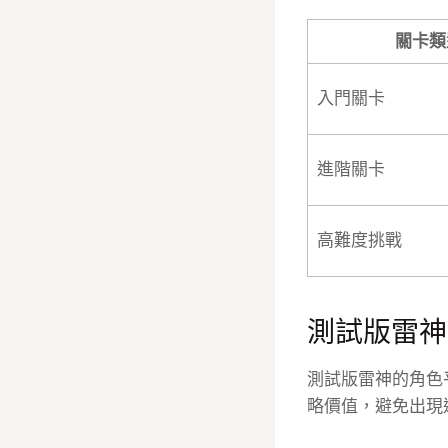
關卡類
入門關卡
進階關卡
高難度挑戰
測試版雷神
測試版雷神的角色
略價值，避免出現