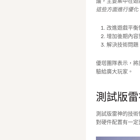
議，主要集中在遊
這些方面進行優化
改進遊戲平衡
增加後期內容
解決技術問題
優塔團隊表示，將
驗給廣大玩家。
測試版雷
測試版雷神的技術
對硬件配置有一定