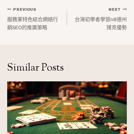
文
PREVIOUS
NEXT
章
服務業特色結合網絡行
台灣初學者學習n8德州
銷SEO的推廣策略
撲克優勢
導
覽
Similar Posts