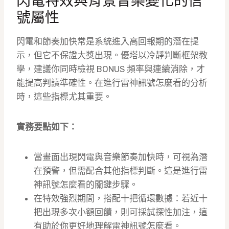
閃電特效與背景音樂變化的信
號屬性
閃電和節奏加快常是系統進入高回報期的潛在提
示，但它不保證大獎出現。優塔以冷靜判斷框架教
學，建議你同時檢視 BONUS 頻率與連續消除，才
能提高判讀準確性。在進行雷神訊號怎麼看的分析
時，這些指標尤其重要。
實務要點如下：
當畫面出現閃電與音樂節奏加快時，可視為潛
在預警，但需配合其他指標判斷。這是進行雷
神訊號怎麼看的關鍵步驟。
在特效強烈期間，搭配十把循環數據：若近十
把出現多次小額回饋，則可採試探性加注，這
有助於你更好地理解雷神訊號怎麼看。