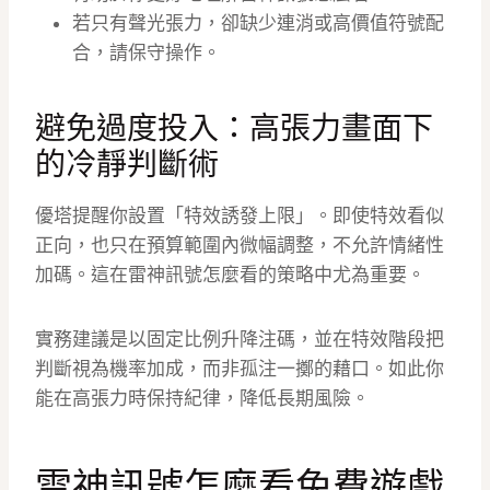
若只有聲光張力，卻缺少連消或高價值符號配
合，請保守操作。
避免過度投入：高張力畫面下
的冷靜判斷術
優塔提醒你設置「特效誘發上限」。即使特效看似
正向，也只在預算範圍內微幅調整，不允許情緒性
加碼。這在雷神訊號怎麼看的策略中尤為重要。
實務建議是以固定比例升降注碼，並在特效階段把
判斷視為機率加成，而非孤注一擲的藉口。如此你
能在高張力時保持紀律，降低長期風險。