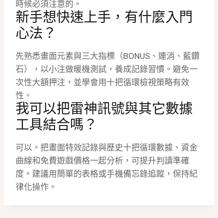
時候必須注意的。
新手想快速上手，有什麼入門
心法？
先熟悉畫面元素與三大指標（BONUS、連消、藍鑽
石），以小注做暖機測試，養成記錄習慣。避免一
次性大額押注，並學會用十把循環檢視策略有效
性。
我可以把雷神訊號與其它數據
工具結合嗎？
可以。把畫面特效記錄與歷史十把循環數據、資金
曲線和免費遊戲價格一起分析，可提升判讀準確
度。建議用簡單的表格或手機備忘錄追蹤，保持紀
律化操作。