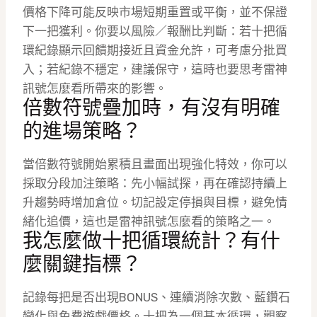
價格下降可能反映市場短期重置或平衡，並不保證
下一把獲利。你要以風險／報酬比判斷：若十把循
環紀錄顯示回饋期接近且資金允許，可考慮分批買
入；若紀錄不穩定，建議保守，這時也要思考雷神
訊號怎麼看所帶來的影響。
倍數符號疊加時，有沒有明確
的進場策略？
當倍數符號開始累積且畫面出現強化特效，你可以
採取分段加注策略：先小幅試探，再在確認持續上
升趨勢時增加倉位。切記設定停損與目標，避免情
緒化追價，這也是雷神訊號怎麼看的策略之一。
我怎麼做十把循環統計？有什
麼關鍵指標？
記錄每把是否出現BONUS、連續消除次數、藍鑽石
變化與免費遊戲價格。十把為一個基本循環，觀察