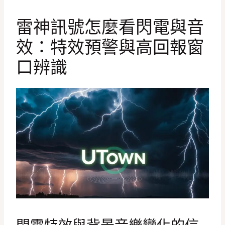
雷神訊號怎麼看閃電與音
效：特效預警與高回報窗
口辨識