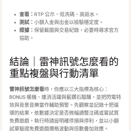
查看：
RTP 公示、低洗碼、高返水。
測試：
小額入金與出金以檢驗穩定度。
證據：
保留截圖與交易紀錄，必要時尋求官方
協助。
結論｜雷神訊號怎麼看的
重點複盤與行動清單
雷神訊號怎麼看
時，你應以三大指標為核心：
BONUS 暖機、連消活躍與藍鑽石醞釀，並把閃電特
效與背景音樂當作輔助預警。先觀察並記錄十把循
環的結果，依數據決定是否微幅調整注碼或嘗試買
免費遊戲。執行時請設明確停損與停利，並以小額
試單驗證免費遊戲價格波動與倍數疊加效應。