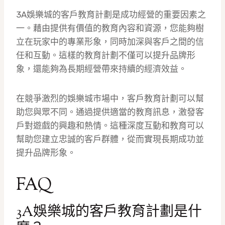
3A娛樂城的客戶教育計劃是成功經營的重要因素之
一。藉由提供有價值的教育內容和資源，您能夠樹
立在玩家中的專業形象，同時加深與客戶之間的信
任和互動。這樣的教育計劃不僅可以提升品牌形
象，還能夠為長期經營帶來持續的經濟效益。
在競爭激烈的娛樂城市場中，客戶教育計劃可以幫
助您與眾不同。通過提供適當的教育訊息，激發客
戶對遊戲的興趣和熱情。這種深度互動和教育可以
幫助您建立忠誠的客戶群體，從而實現長期成功並
提升品牌形象。
FAQ
3A娛樂城的客戶教育計劃是什