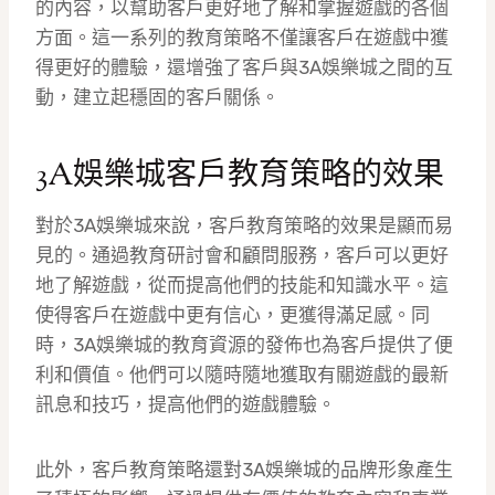
的內容，以幫助客戶更好地了解和掌握遊戲的各個
方面。這一系列的教育策略不僅讓客戶在遊戲中獲
得更好的體驗，還增強了客戶與3A娛樂城之間的互
動，建立起穩固的客戶關係。
3A娛樂城客戶教育策略的效果
對於3A娛樂城來說，客戶教育策略的效果是顯而易
見的。通過教育研討會和顧問服務，客戶可以更好
地了解遊戲，從而提高他們的技能和知識水平。這
使得客戶在遊戲中更有信心，更獲得滿足感。同
時，3A娛樂城的教育資源的發佈也為客戶提供了便
利和價值。他們可以隨時隨地獲取有關遊戲的最新
訊息和技巧，提高他們的遊戲體驗。
此外，客戶教育策略還對3A娛樂城的品牌形象產生