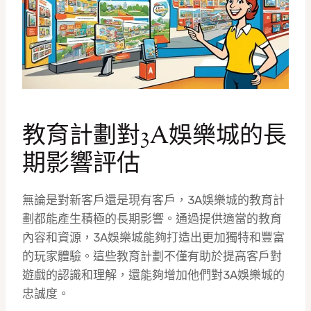
教育計劃對3A娛樂城的長
期影響評估
無論是對新客戶還是現有客戶，3A娛樂城的教育計
劃都能產生積極的長期影響。通過提供適當的教育
內容和資源，3A娛樂城能夠打造出更加獨特和豐富
的玩家體驗。這些教育計劃不僅有助於提高客戶對
遊戲的認識和理解，還能夠增加他們對3A娛樂城的
忠誠度。