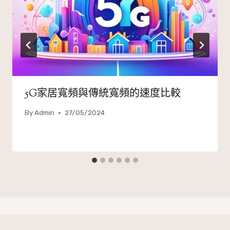
5G家居寬頻與傳統寬頻的速度比較
By
Admin
27/05/2024