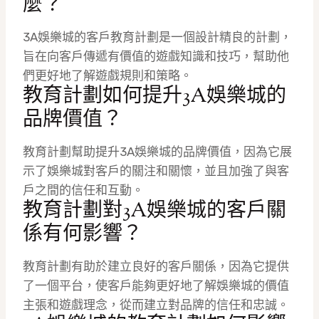
麼？
3A娛樂城的客戶教育計劃是一個設計精良的計劃，
旨在向客戶傳遞有價值的遊戲知識和技巧，幫助他
們更好地了解遊戲規則和策略。
教育計劃如何提升3A娛樂城的
品牌價值？
教育計劃幫助提升3A娛樂城的品牌價值，因為它展
示了娛樂城對客戶的關注和關懷，並且加強了與客
戶之間的信任和互動。
教育計劃對3A娛樂城的客戶關
係有何影響？
教育計劃有助於建立良好的客戶關係，因為它提供
了一個平台，使客戶能夠更好地了解娛樂城的價值
主張和遊戲理念，從而建立對品牌的信任和忠誠。