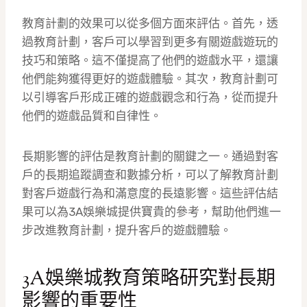
教育計劃的效果可以從多個方面來評估。首先，透
過教育計劃，客戶可以學習到更多有關遊戲遊玩的
技巧和策略。這不僅提高了他們的遊戲水平，還讓
他們能夠獲得更好的遊戲體驗。其次，教育計劃可
以引導客戶形成正確的遊戲觀念和行為，從而提升
他們的遊戲品質和自律性。
長期影響的評估是教育計劃的關鍵之一。通過對客
戶的長期追蹤調查和數據分析，可以了解教育計劃
對客戶遊戲行為和滿意度的長遠影響。這些評估結
果可以為3A娛樂城提供寶貴的參考，幫助他們進一
步改進教育計劃，提升客戶的遊戲體驗。
3A娛樂城教育策略研究對長期
影響的重要性