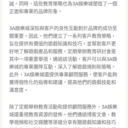
誠。同時，這些教育策略也為3A娛樂城塑造了一個
正面和專業的品牌形象。
3A娛樂城深知與客戶的良性互動對於品牌的成功至
關重要。因此，他們建立了一系列客戶教育策略，
旨在提供有價值的遊戲知識和技巧，並幫助客戶更
好地了解遊戲產品和服務。定期舉辦教育研討會是
其中一項重要舉措，通過該活動，客戶可以與3A娛
樂城的專業團隊互動，深入了解遊戲規則和策略。
此外，3A娛樂城還提供專業顧問服務，使客戶能夠
獲得個性化的指導和建議，提高他們的遊戲技能和
滿意度。
除了定期舉辦教育活動和提供顧問服務外，3A娛樂
城還重視教育資源的發佈。他們通過博客文章、教
學視頻和社交媒體等渠道分享有關遊戲知識和技巧