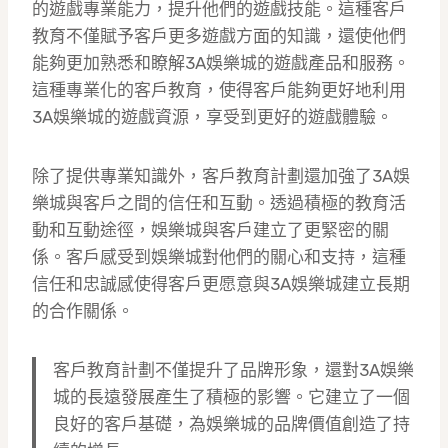
的遊戲專業能力，提升他們的遊戲技能。這種客戶
教育不僅賦予客戶更多遊戲方面的知識，還使他們
能夠更加熟悉和瞭解3A娛樂城的遊戲產品和服務。
這種專業化的客戶教育，使得客戶能夠更好地利用
3A娛樂城的遊戲資源，享受到更好的遊戲體驗。
除了提供專業知識外，客戶教育計劃還加強了3A娛
樂城與客戶之間的信任和互動。透過積極的教育活
動和互動途徑，娛樂城與客戶建立了更緊密的關
係。客戶感受到娛樂城對他們的關心和支持，這種
信任和忠誠感使得客戶更愿意與3A娛樂城建立長期
的合作關係。
客戶教育計劃不僅提升了品牌形象，還對3A娛樂
城的長遠發展產生了積極的影響。它建立了一個
良好的客戶基礎，為娛樂城的品牌價值創造了持