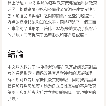
綜上所述，3A娛樂城的客戶教育策略通過舉辦教育
活動、提供顧問服務和發佈教育資源來建立良性互
動，加強品牌與客戶之間的關係。這些策略提升了
客戶的遊戲技能和知識水平，同時塑造了一個正面
和專業的品牌形象。藉此，3A娛樂城實現了與客戶
的共贏，同時提高了品牌形象和客戶忠誠度。
結論
本文深入探討了3A娛樂城的客戶教育計劃及其對品
牌的長期影響。通過改進客戶對遊戲的認識和理
解，您可以為玩家提供優質的體驗，同時提高品牌
價值和客戶忠誠度。透過建立良性互動的客戶教育
策略，您能夠與客戶建立密切的關係，實現雙方的
共贏。