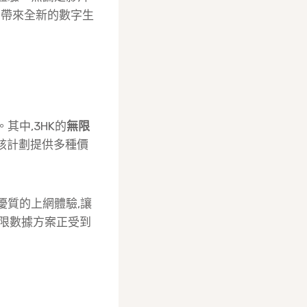
戶帶來全新的數字生
。其中,3HK的
無限
該計劃提供多種價
優質的上網體驗,讓
無限數據方案正受到