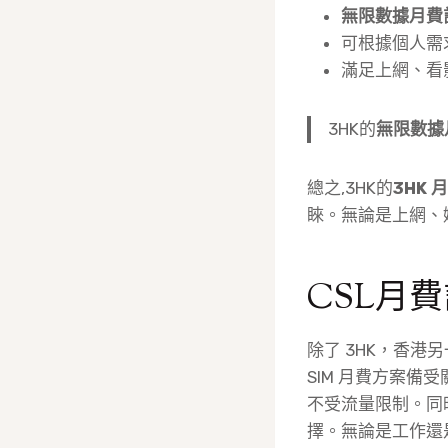
無限數據月費
可根據個人需
滿足上網、看
3HK的
無限數據
總之,3HK的
3HK 
睞。無論是上網、
CSL月
除了 3HK，香港另
SIM 月費方案
不受流量限制。同時
擇。無論是工作還是