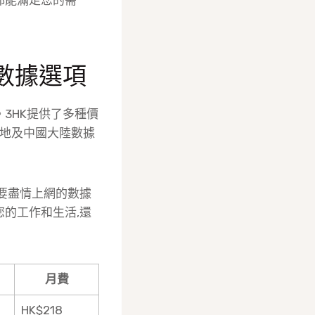
數據選項
3HK提供了多種價
限本地及中國大陸數據
想要盡情上網的數據
您的工作和生活,還
月費
HK$218