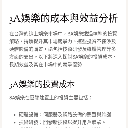
3A娛樂的成本與效益分析
在台灣的線上娛樂市場中，3A娛樂透過精準的投資
策略，持續提升其市場競爭力。這些投資不僅涉及
硬體設備的購置，還包括技術研發及維護管理等多
方面的支出。以下將深入探討3A娛樂的投資成本、
長期效益及其在市場中的競爭優勢。
3A娛樂的投資成本
3A娛樂在雲端建置上的投資主要包括：
硬體設備：伺服器及網路設備的購置與維護。
技術研發：開發新技術以提升用戶體驗。