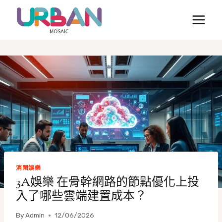
Skip
to
content
消閑娛樂
3A娛樂 在骨幹網路的節點優化上投
入了哪些雲端建置成本？
By
Admin
12/06/2026