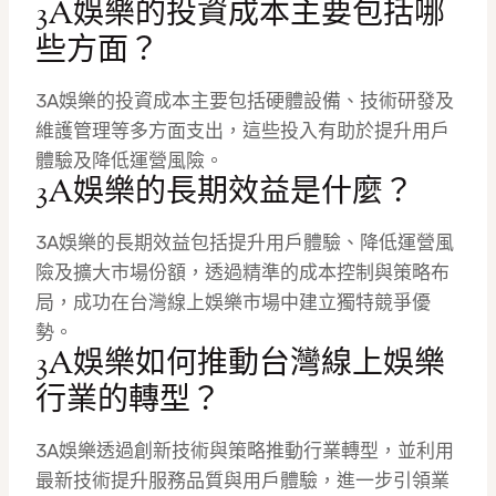
3A娛樂的投資成本主要包括哪
些方面？
3A娛樂的投資成本主要包括硬體設備、技術研發及
維護管理等多方面支出，這些投入有助於提升用戶
體驗及降低運營風險。
3A娛樂的長期效益是什麼？
3A娛樂的長期效益包括提升用戶體驗、降低運營風
險及擴大市場份額，透過精準的成本控制與策略布
局，成功在台灣線上娛樂市場中建立獨特競爭優
勢。
3A娛樂如何推動台灣線上娛樂
行業的轉型？
3A娛樂透過創新技術與策略推動行業轉型，並利用
最新技術提升服務品質與用戶體驗，進一步引領業