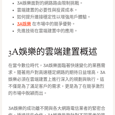
3A娛樂面對的網路路由限制挑戰。
雲端建置的必要性與投資成本。
如何提升連接穩定性以增強用戶體驗。
3A娛樂
在市場中的競爭優勢。
先進技術在雲端建置中的應用。
3A娛樂的雲端建置概述
在當今數位時代，3A娛樂面臨著快速變化的業務需
求。隨著用戶對高速穩定網路的期待日益增高，3A
娛樂必須在雲端建置上進行深入的規劃與執行。這
不僅是為了滿足客戶的需求，更是為了在競爭激烈
的市場中脫穎而出。
3A娛樂的成功離不開與各大網路電信業者的緊密合