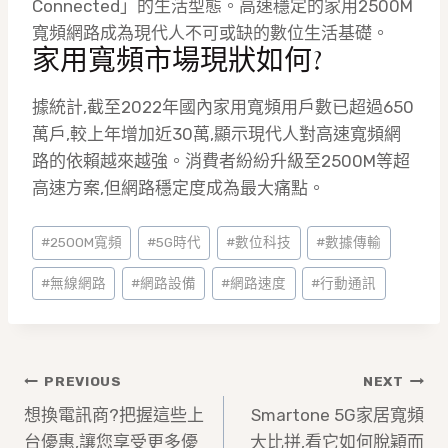
Connected」的生活型態。高速穩定的家用2500M
寬頻網路成為現代人不可或缺的數位生活基礎。
家用寬頻市場現狀如何?
據統計,截至2022年國內家用寬頻用戶數已超過650
萬戶,較上年增加近30萬,顯示現代人對高速寬頻網
路的依賴越來越強。消費者紛紛升級至2500M等超
高速方案,但網路穩定度成為最大痛點。
Post
#
2500M寬頻
#
5G時代
#
數位科技
#
數據傳輸
Tags:
#
無線網路
#
網路設備
#
網路速度
#
行動通訊
文
PREVIOUS
NEXT
章
想換電訊商?把握這些上
Smartone 5G家居寬頻
台優惠,讓您享受更多優
大比拼,看它如何脫穎而