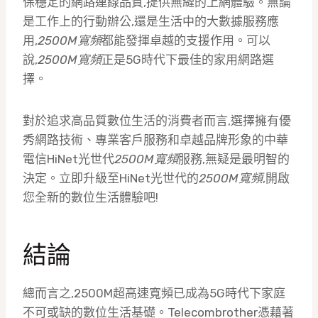
保穩定的網路連線品質,提供無縫的上網體驗。無論
是工作上的行動辦公,還是生活中的大數據服務應
用,
2500M寬頻
都能發揮卓越的支援作用。可以
說,
2500M寬頻
正是5G時代下最佳的家用網路選
擇。
對於追求高品質數位生活的消費者而言,選擇擁有優
秀網路技術、專業客戶服務和卓越品牌形象的中華
電信HiNet光世代
2500M寬頻
服務,無疑是最明智的
決定。立即升級至HiNet光世代的
2500M寬頻
,開啟
您全新的數位生活體驗吧!
結論
總而言之,2500M超高速寬頻已成為5G時代下家庭
不可或缺的數位生活基礎。Telecombrother憑藉著