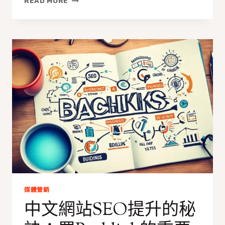
READ MORE
見
的
中
文
BACKLINK
錯
誤
及
如
何
避
免
媒體營銷
中文網站SEO提升的秘