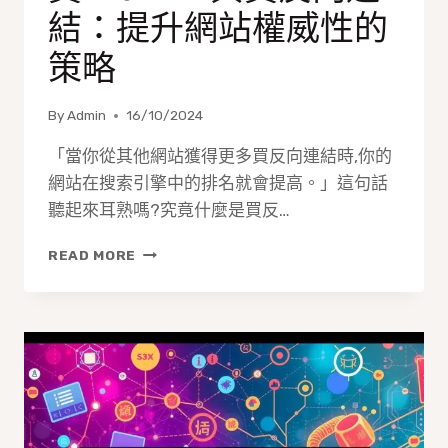
升
結：提升網站權威性的
顧
客
策略
互
動
By
Admin
16/10/2024
「當你從其他網站獲得更多買反向連結時,你的
網站在搜索引擎中的排名就會提高。」這句話
聽起來耳熟嗎?究竟什麼是買反…
買
READ MORE
BACKLINK
與
買
反
向
連
結：
提
升