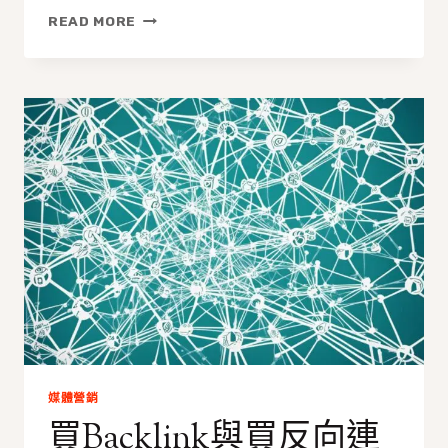
精
READ MORE
準
定
位
目
標
客
群：
社
群
代
操
如
何
協
助
香
港
品
媒體營銷
牌
買Backlink與買反向連
提