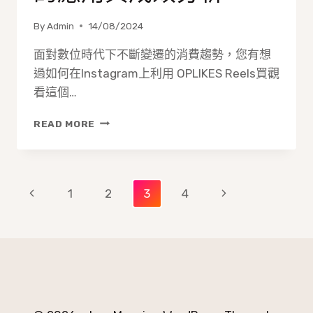
By
Admin
14/08/2024
面對數位時代下不斷變遷的消費趨勢，您有想
過如何在Instagram上利用 OPLIKES Reels買觀
看這個…
電
READ MORE
商
營
銷
中
Page
Previous
Next
1
2
3
4
REELS
買
navigation
Page
Page
觀
看
的
應
用
與
成