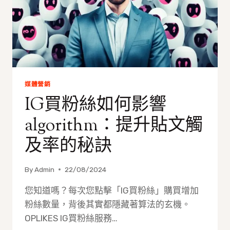
BACKLINK
的
重
要
性
媒體營銷
IG買粉絲如何影響
algorithm：提升貼文觸
及率的秘訣
By
Admin
22/08/2024
您知道嗎？每次您點擊「IG買粉絲」購買增加
粉絲數量，背後其實都隱藏著算法的玄機。
OPLIKES IG買粉絲服務…