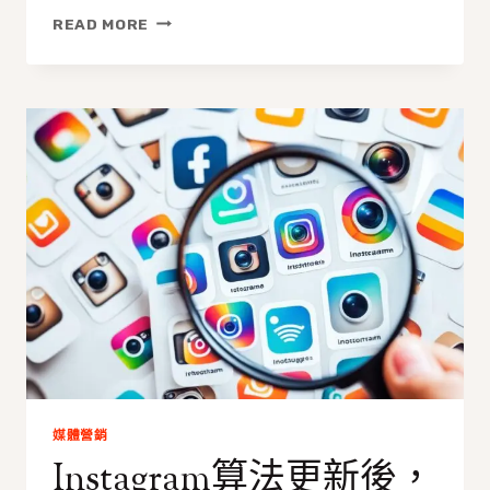
IG
READ MORE
買
粉
絲
如
何
影
響
ALGORITHM：
提
升
貼
文
觸
及
率
的
秘
訣
媒體營銷
Instagram算法更新後，