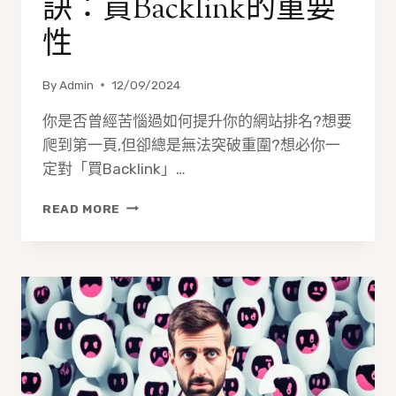
訣：買Backlink的重要
性
By
Admin
12/09/2024
你是否曾經苦惱過如何提升你的網站排名?想要
爬到第一頁,但卻總是無法突破重圍?想必你一
定對「買Backlink」…
中
READ MORE
文
網
站
SEO
提
升
的
秘
訣：
買