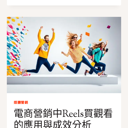
在
不
違
反
規
則
的
情
況
下
加
速
YOUTUBE
開
營
利
進
媒體營銷
程
電商營銷中Reels買觀看
的應用與成效分析