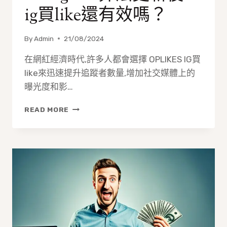
ig買like還有效嗎？
By
Admin
21/08/2024
在網紅經濟時代,許多人都會選擇 OPLIKES IG買
like來迅速提升追蹤者數量,增加社交媒體上的
曝光度和影…
INSTAGRAM
READ MORE
算
法
更
新
後，
IG
買
LIKE
還
有
效