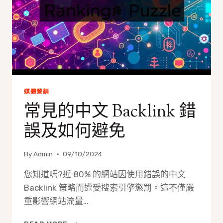
網
站
權
威
性
的
策
略
媒體營銷
常見的中文 Backlink 錯
誤及如何避免
By
Admin
09/10/2024
您知道嗎?近 80% 的網站因使用錯誤的中文
Backlink 策略而遭受搜索引擎懲罰。這不僅嚴
重影響網站流量…
常