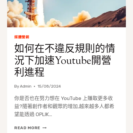
商
如
何
運
作
媒體營銷
如何在不違反規則的情
況下加速Youtube開營
利進程
By
Admin
15/08/2024
你是否也在努力想在 YouTube 上賺取更多收
益?隨著創作者和觀眾的增加,越來越多人都希
望能透過 OPLIK…
如
READ MORE
何