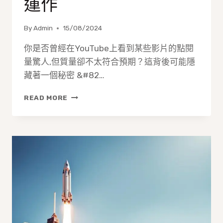
運作
By
Admin
15/08/2024
你是否曾經在YouTube上看到某些影片的點閱
量驚人,但質量卻不太符合預期？這背後可能隱
藏著一個秘密 &#82…
揭
READ MORE
秘
YOUTUBE
買
點
閱
的
幕
後
操
作：
供
應