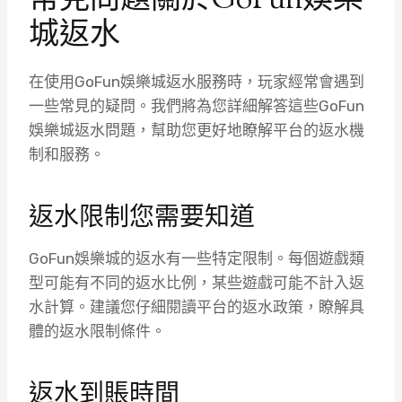
常見問題關於GoFun娛樂
城返水
在使用GoFun娛樂城返水服務時，玩家經常會遇到
一些常見的疑問。我們將為您詳細解答這些GoFun
娛樂城返水問題，幫助您更好地瞭解平台的返水機
制和服務。
返水限制您需要知道
GoFun娛樂城的返水有一些特定限制。每個遊戲類
型可能有不同的返水比例，某些遊戲可能不計入返
水計算。建議您仔細閱讀平台的返水政策，瞭解具
體的返水限制條件。
返水到賬時間