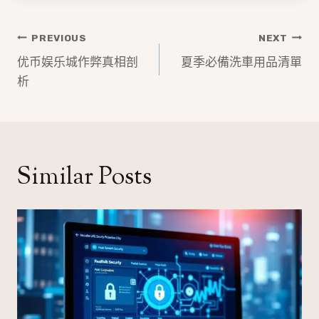
文
PREVIOUS
NEXT
章
优币娱乐城作弊真相剖
夏季必備洗車用品清單
析
導
覽
Similar Posts