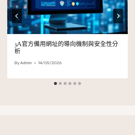
3A官方備用網址的導向機制與安全性分
析
By
Admin
14/05/2026