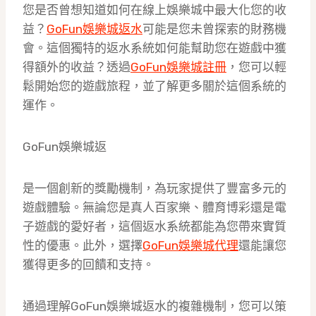
您是否曾想知道如何在線上娛樂城中最大化您的收
益？
GoFun娛樂城返水
可能是您未曾探索的財務機
會。這個獨特的返水系統如何能幫助您在遊戲中獲
得額外的收益？透過
GoFun娛樂城註冊
，您可以輕
鬆開始您的遊戲旅程，並了解更多關於這個系統的
運作。
GoFun娛樂城返
是一個創新的獎勵機制，為玩家提供了豐富多元的
遊戲體驗。無論您是真人百家樂、體育博彩還是電
子遊戲的愛好者，這個返水系統都能為您帶來實質
性的優惠。此外，選擇
GoFun娛樂城代理
還能讓您
獲得更多的回饋和支持。
通過理解GoFun娛樂城返水的複雜機制，您可以策