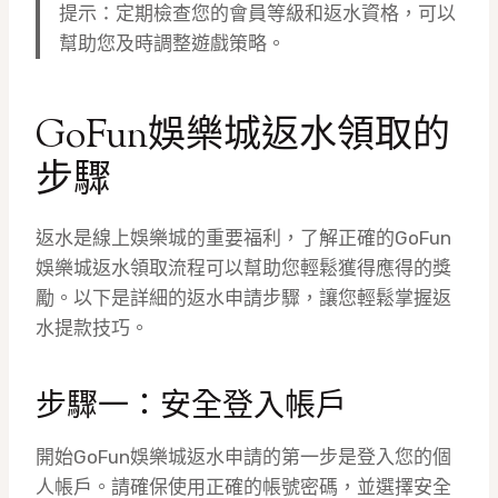
提示：定期檢查您的會員等級和返水資格，可以
幫助您及時調整遊戲策略。
GoFun娛樂城返水領取的
步驟
返水是線上娛樂城的重要福利，了解正確的GoFun
娛樂城返水領取流程可以幫助您輕鬆獲得應得的獎
勵。以下是詳細的返水申請步驟，讓您輕鬆掌握返
水提款技巧。
步驟一：安全登入帳戶
開始GoFun娛樂城返水申請的第一步是登入您的個
人帳戶。請確保使用正確的帳號密碼，並選擇安全