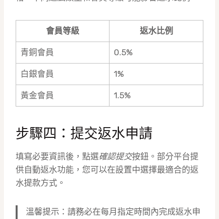
會員等級
返水比例
青銅會員
0.5%
白銀會員
1%
黃金會員
1.5%
步驟四：提交返水申請
填寫必要資訊後，點選
確認提交
按鈕。部分平台提
供自動返水功能，您可以在設置中選擇最適合的返
水提款方式。
溫馨提示：請務必在每月指定時間內完成返水申