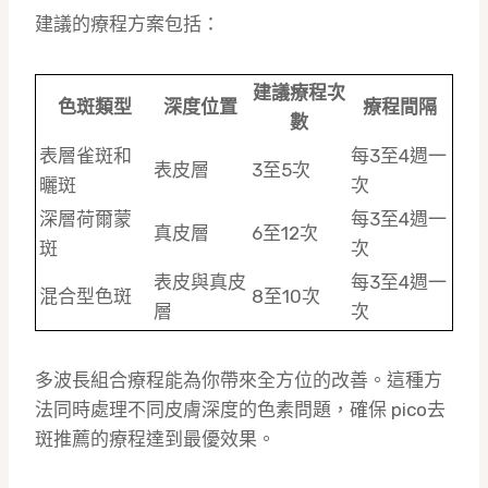
建議的療程方案包括：
建議療程次
色斑類型
深度位置
療程間隔
數
表層雀斑和
每3至4週一
表皮層
3至5次
曬斑
次
深層荷爾蒙
每3至4週一
真皮層
6至12次
斑
次
表皮與真皮
每3至4週一
混合型色斑
8至10次
層
次
多波長組合療程能為你帶來全方位的改善。這種方
法同時處理不同皮膚深度的色素問題，確保 pico去
斑推薦的療程達到最優效果。