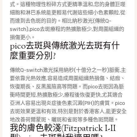
式。這種物理性粉碎方式更精準溫和,您的身體巨噬
細胞和淋巴系統能更輕易代謝這些細小色素顆粒,從
而達到去色斑的目的。相比納秒激光(傳統Q-
switch),pico去斑療程的熱擴散極少,對周圍組織的
損傷更小。
pico去斑與傳統激光去斑有什
麼重要分別?
傳統Q-switch激光採用納秒(十億分之一秒)脈衝,主
要依靠光熱效應,容易造成周圍組織熱損傷、結痂、
恢復期長、反黑風險高等問題。而pico去斑因為脈
衝時間更短,熱擴散極少,療程後恢復更快,尤其適合
亞洲人容易出現炎症後色素沉澱(PIH)的膚質。pico
去斑效果更溫和有效,特別是對於香港客人,能更安全
地改善荷爾蒙斑、曬斑和雀斑等多種色斑問題。
我的膚色較淺(Fitzpatrick I-II