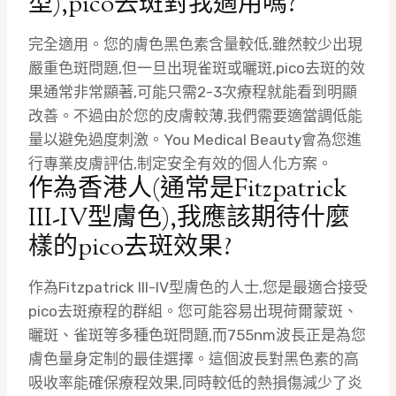
型),pico去斑對我適用嗎?
完全適用。您的膚色黑色素含量較低,雖然較少出現
嚴重色斑問題,但一旦出現雀斑或曬斑,pico去斑的效
果通常非常顯著,可能只需2-3次療程就能看到明顯
改善。不過由於您的皮膚較薄,我們需要適當調低能
量以避免過度刺激。You Medical Beauty會為您進
行專業皮膚評估,制定安全有效的個人化方案。
作為香港人(通常是Fitzpatrick
III-IV型膚色),我應該期待什麼
樣的pico去斑效果?
作為Fitzpatrick III-IV型膚色的人士,您是最適合接受
pico去斑療程的群組。您可能容易出現荷爾蒙斑、
曬斑、雀斑等多種色斑問題,而755nm波長正是為您
膚色量身定制的最佳選擇。這個波長對黑色素的高
吸收率能確保療程效果,同時較低的熱損傷減少了炎