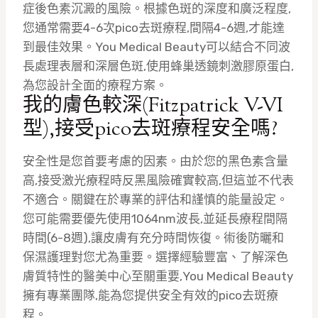
症後色素沉澱的風險。根據色斑的深度和廣泛程度,
您通常需要4-6次pico去斑療程,間隔4-6週,才能達
到最佳效果。You Medical Beauty可以結合不同波
長處理表層和深層色斑,使用蜂巢透鏡刺激膠原蛋白,
為您設計全面的療程方案。
我的膚色較深(Fitzpatrick V-VI
型),接受pico去斑療程安全嗎?
安全性是您首要考慮的因素。由於您的黑色素含量
高,接受激光療程時反黑風險確實較高,但這並不代表
不適合。關鍵在於專業的評估和謹慎的能量設定。
您可能需要優先使用1064nm波長,並延長療程間隔
時間(6-8週),讓皮膚有充分時間恢復。術後防曬和
保濕護理對您尤為重要。選擇經驗豐富、了解深色
膚質特性的醫美中心至關重要,You Medical Beauty
擁有專業團隊,能為您提供安全有效的pico去斑療
程。