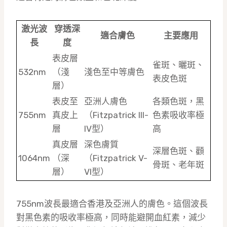
激光波
穿透深
適合膚色
主要應用
長
度
表皮層
雀斑、曬斑、
532nm
（淺
淺色至中等膚色
表皮色斑
層）
表皮至
亞洲人膚色
各類色斑，黑
755nm
真皮上
（Fitzpatrick III-
色素吸收率極
層
IV型）
高
真皮層
深色膚質
深層色斑、顴
1064nm
（深
（Fitzpatrick V-
骨斑、老年斑
層）
VI型）
755nm波長最適合香港及亞洲人的膚色。這個波長
對黑色素的吸收率極高，同時能避開血紅素，減少