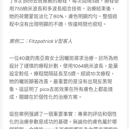
了8次 pico去斑推薦的療程，每次間隔3週。療程使
用755納米波長和多波長組合技術。治療結束後，
她的荷爾蒙斑淡化了80%，膚色明顯均勻。整個過
程中沒有出現明顯的不適，恢復時間也很短。
案例二：Fitzpatrick V型客人
一位40歲的南亞裔女士因曬斑尋求治療。診所為她
設計了謹慎的療程計劃，使用1064納米波長，能量
設定較低，療程間隔延長至5週。經過10次療程，
她的曬斑顯著改善，最重要的是沒有出現反黑現
象。這証明了 pico去斑效果在所有膚色上都能達
成，關鍵在於個性化的治療方案。
這些案例强調了一個重要事實：專業的評估和個性
化的治療參數是成功的基礎。無論你的膚色屬於哪